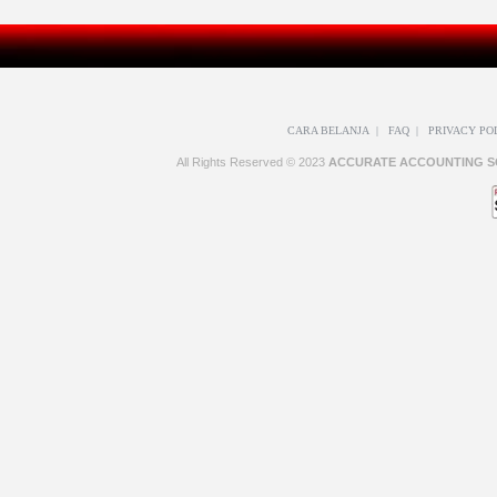
CARA BELANJA
|
FAQ
|
PRIVACY PO
All Rights Reserved © 2023
ACCURATE ACCOUNTING S