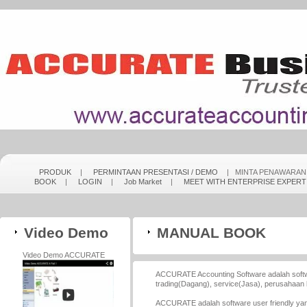
PRODUK
|
PERMINTAAN PRESENTASI / DEMO
| MINTA PENAWARA
BOOK
|
LOGIN
|
Job Market
|
MEET WITH ENTERPRISE EXPERT
Video Demo
MANUAL BOOK
Video Demo ACCURATE
ACCURATE Accounting Software adalah softw
trading(Dagang), service(Jasa), perusahaan 
ACCURATE adalah software user friendly yan