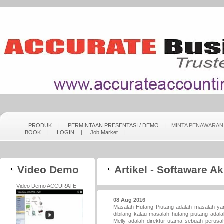
PRODUK
|
PERMINTAAN PRESENTASI / DEMO
| MINTA PENAWARA
BOOK
|
LOGIN
|
Job Market
|
Video Demo
Artikel - Softaware 
Video Demo ACCURATE
08 Aug 2016
Masalah Hutang Piutang adalah masalah ya
dibilang kalau masalah hutang piutang adal
Melly adalah direktur utama sebuah perusah