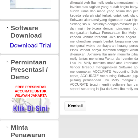
dikepalai oleh Ibu melly sedang mengalami ma
Invoice atau tagihan yang sudah begitu bany
sudah lunas dan mana yang belum dan perl
kepada seluruh staf terkait untuk cek ulan
Software akuntansi yang digunakan saat inipu
Sedang sibuk –sibuknya dengan masalah piuta
Software
dan ingin berbicara dengan pimpinan. Ibu
mengatakan bahwa Perusahaan Ibu Melly t
Download
kepada Vendor tersebut. Jika tidak seger
menghentikan segala bentuk kerjasama den
mengenai waktu pembayaran hutang perus
Pihak Vendor hanya memberi tenggat waktu s
ditemukan. Akhirnya Ibu melly meminta pih
melly lantas menerima Faktur dari vendor da
Permintaan
Lalu Ibu Melly meminta maaf atas keterla
Vendor tersebut menggunakan Software apa
Presentasi /
menggunakan ACCURATE Accounting Softwa
Demo
cepat, ACCURATE Accounting Software juga
piutang perusahaan. Ibu Melly mengaku
ACCURATE tetapi memilih software lain ya
FREE PRESENTASI
seperti sekarang ini jika dari awal Ibu melly
ACCURATE UNTUK
WILAYAH JAKARTA
Kembali
Minta
Penawaran