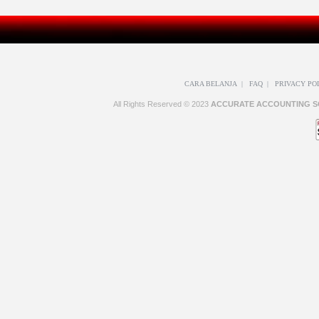
CARA BELANJA
|
FAQ
|
PRIVACY PO
All Rights Reserved © 2023
ACCURATE ACCOUNTING S