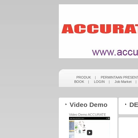
PRODUK
|
PERMINTAAN PRESENT
BOOK
|
LOGIN
|
Job Market
Video Demo
DE
Video Demo ACCURATE