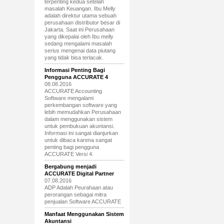
terpenting kedua setelah
masalah Keuangan. Ibu Melly
adalah direktur utama sebuah
perusahaan distributor besar di
Jakarta. Saat ini Perusahaan
yang dikepalai oleh Ibu melly
sedang mengalami masalah
serius mengenai data piutang
yang tidak bisa terlacak.
Informasi Penting Bagi
Pengguna ACCURATE 4
08.08.2016
ACCURATE Accounting
Software mengalami
perkembangan software yang
lebih memudahkan Perusahaan
dalam menggunakan sistem
untuk pembukuan akuntansi.
Informasi ini sangat dianjurkan
untuk dibaca karena sangat
penting bagi pengguna
ACCURATE Versi 4.
Bergabung menjadi
ACCURATE Digital Partner
07.08.2016
ADP Adalah Peurahaan atau
perorangan sebagai mitra
penjualan Software ACCURATE
Manfaat Menggunakan Sistem
Akuntansi