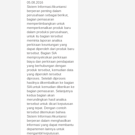
05.08.2016
Sistem Informasi Akuntansi
berperan penting dalam
perusahaan sebagai berikut,
bagian pemasaran
mempertimbangkan untuk
memperkenalkan produk baru
dalam produksi perusahaan,
untuk itu bagian tersebut
meminta laporan analisa
perkiraan keuntungan yang
dapat diperoleh dari produk baru
tersebut. Bagian SIA
memproyeksikan perkiraan
biaya dan perkiraan pendapatan
yang berhubungan dengan
produk tersebut, kemudian data
yang diperoleh tersebut
diproses. Setelah diproses
hasilnya dikembalikan ke bagian
SIA untuk kemudian diberikan ke
bagian pemasaran. Selanjutnya
kedua bagian akan
merundingkan hasil analisa
tersebut untuk dicari keputusan
yang tepat. Dengan contoh
tersebut ditemukan bahwa
Sistem Informasi Akuntansi
berperan dalam menghasilkan
informasi yang dapat membantu
departemen lainnya untuk
mengambil keputusan.