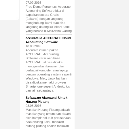
07.09.2016
Free Demo Persentasi Accurate
Accounting Software bisa di
dapatkan secara Gratis
(Jakarta) dengan langsung
menghubungi kami atau bisa
langsung datang ke lokasi kami
yang berada di Mall Artha Gading
accurate.id ACCURATE Cloud
Accounting Software
18.08.2016
Accurate.id merupakan
ACCURATE Accounting
Software versi web base.
ACCURATE.id bisa dibuka
menggunakan browser dari
berbagai komputer atau laptop
dengan operating system seperti
Windows, Mac, Linux bahkan
bisa dibuka memalui browser
Smartphone seperti Android, ios
dan lain sebagainya.
Softaware Akuntansi Untuk
Hutang Piutang
08.08.2016
Masalah Hutang Piutang adalah
masalah yang umum dan dialami
oleh hampir seluruh perusahaan.
Bisa dibilang kalau masalah
hutang piutang adalah masalah