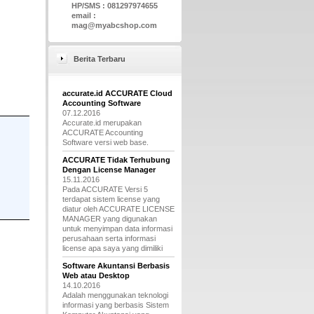
HP/SMS : 081297974655
email :
mag@myabcshop.com
Berita Terbaru
accurate.id ACCURATE Cloud
Accounting Software
07.12.2016
Accurate.id merupakan
ACCURATE Accounting
Software versi web base.
ACCURATE Tidak Terhubung
Dengan License Manager
15.11.2016
Pada ACCURATE Versi 5
terdapat sistem license yang
diatur oleh ACCURATE LICENSE
MANAGER yang digunakan
untuk menyimpan data informasi
perusahaan serta informasi
license apa saya yang dimiliki
Software Akuntansi Berbasis
Web atau Desktop
14.10.2016
Adalah menggunakan teknologi
informasi yang berbasis Sistem