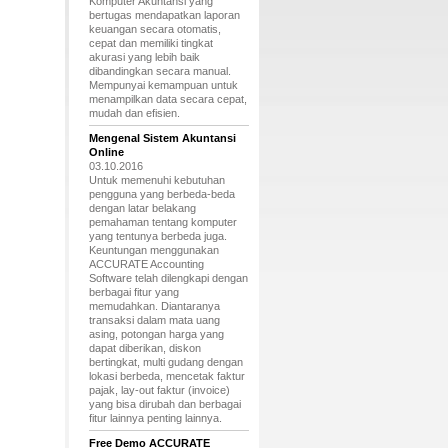
Komputer Akuntansi yang
bertugas mendapatkan laporan
keuangan secara otomatis,
cepat dan memiliki tingkat
akurasi yang lebih baik
dibandingkan secara manual.
Mempunyai kemampuan untuk
menampilkan data secara cepat,
mudah dan efisien.
Mengenal Sistem Akuntansi
Online
03.10.2016
Untuk memenuhi kebutuhan
pengguna yang berbeda-beda
dengan latar belakang
pemahaman tentang komputer
yang tentunya berbeda juga.
Keuntungan menggunakan
ACCURATE Accounting
Software telah dilengkapi dengan
berbagai fitur yang
memudahkan. Diantaranya
transaksi dalam mata uang
asing, potongan harga yang
dapat diberikan, diskon
bertingkat, multi gudang dengan
lokasi berbeda, mencetak faktur
pajak, lay-out faktur (invoice)
yang bisa dirubah dan berbagai
fitur lainnya penting lainnya.
Free Demo ACCURATE